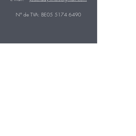
N° de TVA: BE05
5174 6490
HEURES D'OUVERTURE