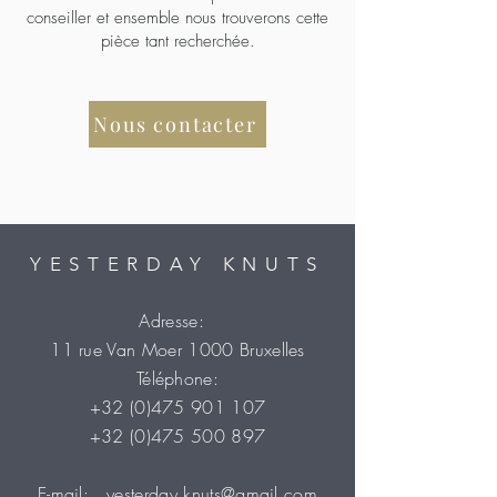
conseiller et ensemble nous trouverons cette
pièce tant recherchée.
Nous contacter
YESTERDAY KNUTS
Adresse:
11 rue Van Moer 1000 Bruxelles
Téléphone:
+32 (0)475 901 107
+32 (0)475 500 897
E-mail:
yesterday.knuts@gmail.com