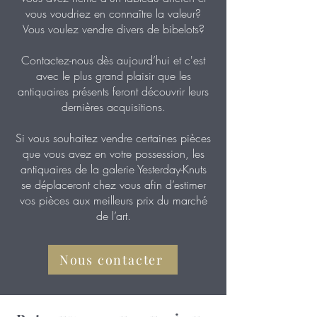
vous voudriez en connaître la valeur?
Vous voulez vendre divers de bibelots?
Contactez-nous dès aujourd’hui et c'est
avec le plus grand plaisir que les
antiquaires présents feront découvrir leurs
dernières acquisitions.
Si vous souhaitez vendre certaines pièces
que vous avez en votre possession, les
antiquaires de la galerie Yesterday-Knuts
se déplaceront chez vous afin d’estimer
vos pièces aux meilleurs prix du marché
de l’art.
Nous contacter